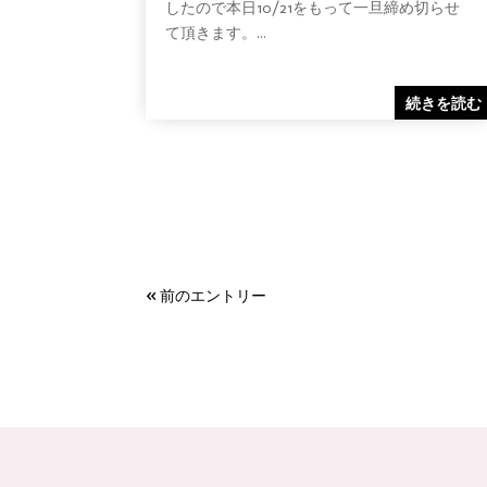
したので本日10/21をもって一旦締め切らせ
て頂きます。...
続きを読む
« 前のエントリー