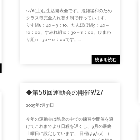
12/6(土)は生活発表会です。混雑緩和のため
クラス毎完全入れ替え制で行っています。
りす組8：40～9：10、たんぽぽ組9：40～
10：00、すみれ組10：30～11：00、ひまわ
り組11：30～12：00です。...
続きを読む
◆第58回運動会の開催9/27
2025年7月31日
今年の運動会は酷暑の中での練習や開催を避
けてこれまでより日程を遅くし、9月の最終
土曜日に設定しています。 日程は9/27(土）