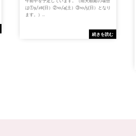
午前中を予定しています。（雨天順延の場合
は①9/28(日）②10/4(土）③10/5(日）となり
ます。）...
続きを読む